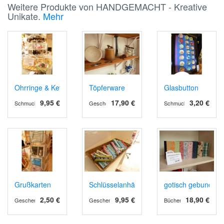
Weitere Produkte von HANDGEMACHT - Kreative
Unikate.
Mehr
Ohrringe & Kettenanhänger (Schokoklunker)
Töpferware
Glasbutton
9,95 €
17,90 €
3,20 €
Schmuck
Geschenk-Ideen
Schmuck
Grußkarten
Schlüsselanhänger
gotisch gebunden
2,50 €
9,95 €
18,90 €
Geschenk-Ideen
Geschenk-Ideen
Bücher