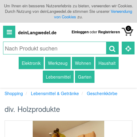
Um Ihnen ein besseres Nutzererlebnis zu bieten, verwenden wir Cookies.
Durch Nutzung von deinLangwedel.de stimmen Sie unserer
Verwendung
von Cookies
zu.
0
Einloggen
oder
Registrieren
deinLangwedel.de
Alle
Elektronik
Werkzeug
Wohnen
Haushalt
Produkte
Lebensmittel
Garten
Kategorien
Shopping
Lebensmittel & Getränke
Geschenkkörbe
Händlerübersicht
div. Holzprodukte
Branchenbuch