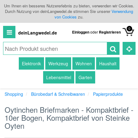
Um Ihnen ein besseres Nutzererlebnis zu bieten, verwenden wir Cookies.
Durch Nutzung von deinLangwedel.de stimmen Sie unserer
Verwendung
von Cookies
zu.
0
Einloggen
oder
Registrieren
deinLangwedel.de
Alle
Elektronik
Werkzeug
Wohnen
Haushalt
Produkte
Lebensmittel
Garten
Kategorien
Shopping
Bürobedarf & Schreibwaren
Papierprodukte
Händlerübersicht
Oytinchen Briefmarken - Kompaktbrief -
Branchenbuch
10er Bogen, Kompaktbrief von Steinke
Oyten