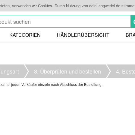
 bieten, verwenden wir Cookies. Durch Nutzung von deinLangwedel.de stimme
KATEGORIEN
HÄNDLERÜBERSICHT
BR
lungsart
3.
Überprüfen und bestellen
4.
Best
ahlst jeden Verkäufer einzeln nach Abschluss der Bestellung.