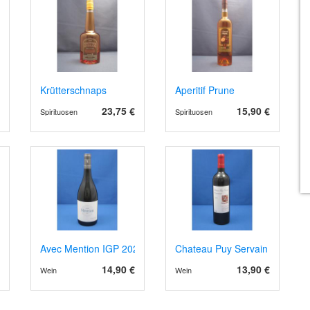
ac 2021 rot, Barrique
Krütterschnaps
Aperitif Prune
23,75 €
15,90 €
Spirituosen
Spirituosen
Avec Mention IGP 2024
Chateau Puy Servain Terremen
14,90 €
13,90 €
Wein
Wein