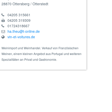
28870
Ottersberg / Otterstedt
04205 315661
04205 319309
01724318667
ha.theu@t-online.de
vin-et-voitures.de
Weinimport und Weinhandel. Verkauf von Französischen
Weinen, einem kleinen Angebot aus Portugal und weiteren
Spezialitäten an Privat und Gastronomie.
t AOP Montravel 2021 rot, Barrique