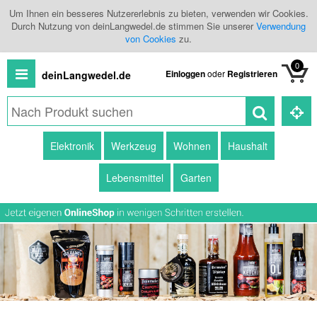
Um Ihnen ein besseres Nutzererlebnis zu bieten, verwenden wir Cookies.
Durch Nutzung von deinLangwedel.de stimmen Sie unserer
Verwendung
von Cookies
zu.
0
Einloggen
oder
Registrieren
deinLangwedel.de
Alle
Elektronik
Werkzeug
Wohnen
Haushalt
Produkte
Lebensmittel
Garten
Kategorien
Händlerübersicht
Branchenbuch