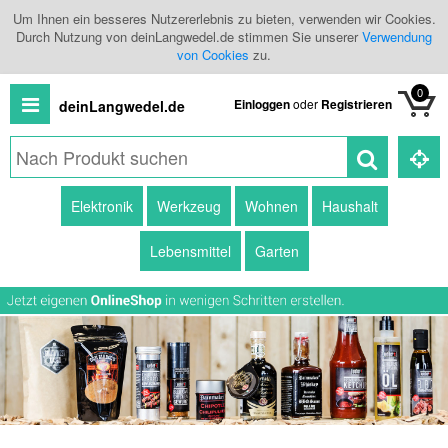
Um Ihnen ein besseres Nutzererlebnis zu bieten, verwenden wir Cookies.
Durch Nutzung von deinLangwedel.de stimmen Sie unserer
Verwendung
von Cookies
zu.
0
Einloggen
oder
Registrieren
deinLangwedel.de
Alle
Elektronik
Werkzeug
Wohnen
Haushalt
Produkte
Lebensmittel
Garten
Kategorien
Händlerübersicht
Branchenbuch