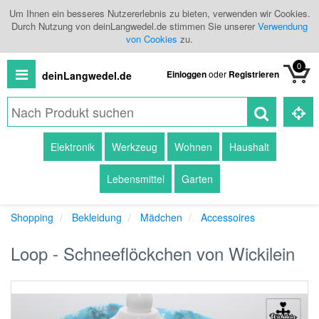
Um Ihnen ein besseres Nutzererlebnis zu bieten, verwenden wir Cookies.
Durch Nutzung von deinLangwedel.de stimmen Sie unserer
Verwendung
von Cookies
zu.
0
Einloggen
oder
Registrieren
deinLangwedel.de
Alle
Elektronik
Werkzeug
Wohnen
Haushalt
Produkte
Lebensmittel
Garten
Kategorien
Shopping
Bekleidung
Mädchen
Accessoires
Händlerübersicht
Loop - Schneeflöckchen von Wickilein
Branchenbuch