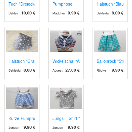
Tuch *Dreiecke auf Gelb*
Pumphose
Halstuch "Blau mit
10,00 €
9,90 €
8,00 €
Bekleidung
Mädchen
Bekleidung
Halstuch "Grau mit Sternen"
Wickelschal "Anker" mit Kordel
Ballonrock "Stern" 
8,00 €
27,00 €
9,90 €
Bekleidung
Accessoires
Röcke
Kurze Pumphose "Blau mit Sternen" in 68
Jungs T-Shirt "Grau mit Sternen" in 62/68
9,90 €
9,90 €
Jungen
Jungen