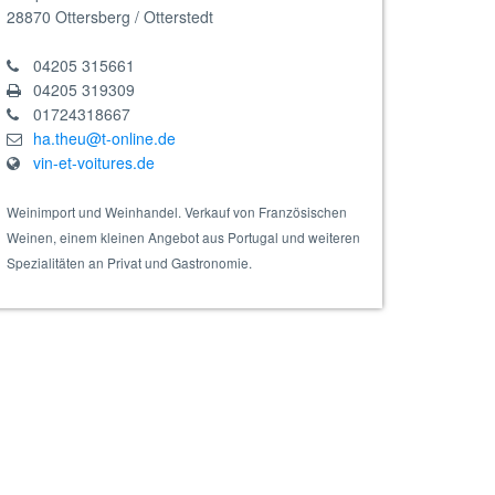
28870
Ottersberg / Otterstedt
04205 315661
04205 319309
01724318667
ha.theu@t-online.de
y Reserve
vin-et-voitures.de
Weinimport und Weinhandel. Verkauf von Französischen
Weinen, einem kleinen Angebot aus Portugal und weiteren
Spezialitäten an Privat und Gastronomie.
arment 2023 rot, Barrique