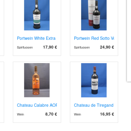
r Brut
Portwein White Extra Dry
Portwein Red Sotto Voce, Rub
17,90 €
24,90 €
Spirituosen
Spirituosen
al de Loire 2023
Chateau Calabre AOP Bergerac 2024 Rosé
Chateau de Tiregand AOP Pech
8,70 €
16,95 €
Wein
Wein