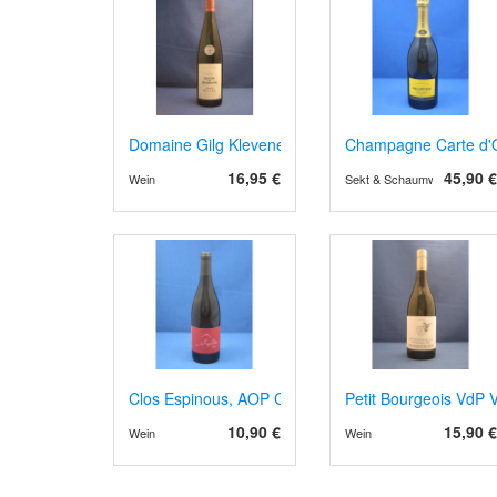
Domaine Gilg Klevener de Heiligenstein 2023/4
Champagne Carte d'O
16,95 €
45,90 €
Wein
Sekt & Schaumwein
Clos Espinous, AOP Corbières 2023
Petit Bourgeois VdP V
10,90 €
15,90 €
Wein
Wein