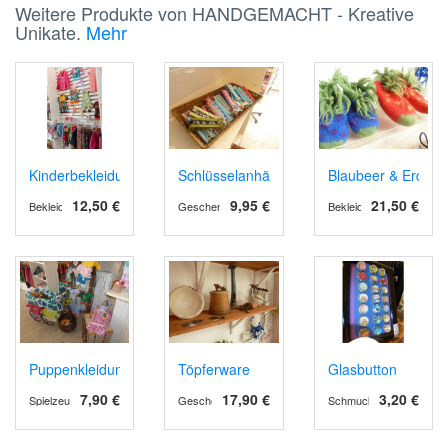
Weitere Produkte von HANDGEMACHT - Kreative
Unikate.
Mehr
Kinderbekleidung
Schlüsselanhänger
Blaubeer & Erdbee
12,50 €
9,95 €
21,50 €
Bekleidung
Geschenk-Ideen
Bekleidung
Puppenkleidung
Töpferware
Glasbutton
7,90 €
17,90 €
3,20 €
Spielzeug
Geschenk-Ideen
Schmuck