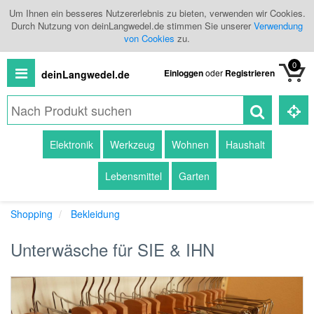
Um Ihnen ein besseres Nutzererlebnis zu bieten, verwenden wir Cookies.
Durch Nutzung von deinLangwedel.de stimmen Sie unserer
Verwendung
von Cookies
zu.
0
Einloggen
oder
Registrieren
deinLangwedel.de
Alle
Elektronik
Werkzeug
Wohnen
Haushalt
Produkte
Lebensmittel
Garten
Kategorien
Shopping
Bekleidung
Händlerübersicht
Unterwäsche für SIE & IHN
Branchenbuch