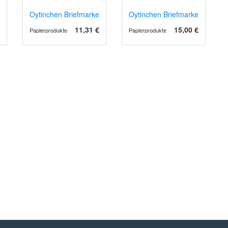
n - Kompaktbrief - 10er Bogen
Oytinchen Briefmarken - Postkarte - 10er Bogen
Oytinchen Briefmarken - Kolle
11,31 €
15,00 €
Papierprodukte
Papierprodukte