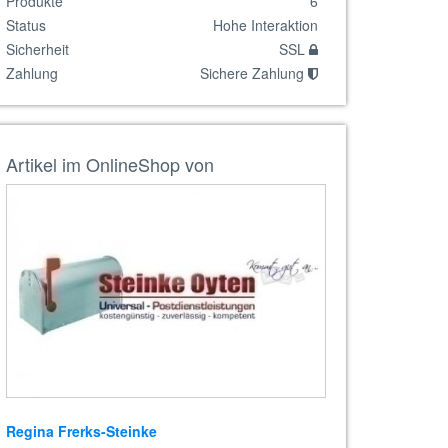
Produkte
6
Status
Hohe Interaktion
Sicherheit
SSL
Zahlung
Sichere Zahlung
mpaktbrief
Kollektion
Postkarte
Artikel im OnlineShop von
13,09 €
15,00 €
inke Oyten
Steinke Oyten
Steinke Oyten
Regina Frerks-Steinke