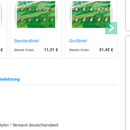
Standardbrief
Großbrief
Ko
 €
11,31 €
21,42 €
Steinke Oyten
Steinke Oyten
Ste
belehrung
Oyten / Versand deutschlandweit