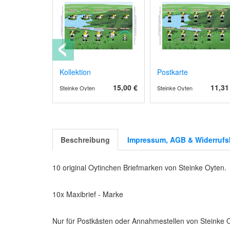
ef
Kollektion
Postkarte
13,09 €
15,00 €
11,31
Steinke Oyten
Steinke Oyten
Beschreibung
Impressum, AGB & Widerrufs
10 original Oytinchen Briefmarken von Steinke Oyten.
10x Maxibrief - Marke
Nur für Postkästen oder Annahmestellen von Steinke 