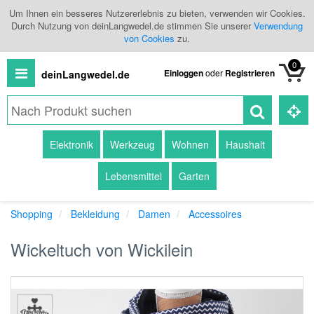
Um Ihnen ein besseres Nutzererlebnis zu bieten, verwenden wir Cookies.
Durch Nutzung von deinLangwedel.de stimmen Sie unserer
Verwendung
von Cookies
zu.
0
Einloggen
oder
Registrieren
deinLangwedel.de
Alle
Elektronik
Werkzeug
Wohnen
Haushalt
Produkte
Lebensmittel
Garten
Kategorien
Shopping
Bekleidung
Damen
Accessoires
Händlerübersicht
Wickeltuch von Wickilein
Branchenbuch