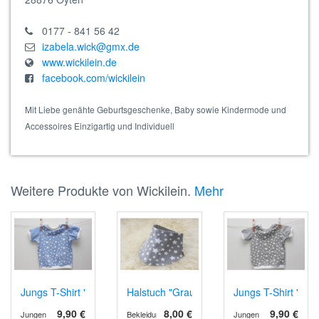
0177 - 841 56 42
izabela.wick@gmx.de
www.wickilein.de
facebook.com/wickilein
Mit Liebe genähte Geburtsgeschenke, Baby sowie Kindermode und
Accessoires Einzigartig und Individuell
Weitere Produkte von Wickilein.
Mehr
Jungs T-Shirt "Blau mit Sternen" in 62/68
Halstuch "Grau mit Sternen"
Jungs T-Shirt "Gra
9,90 €
8,00 €
9,90 €
Jungen
Bekleidung
Jungen