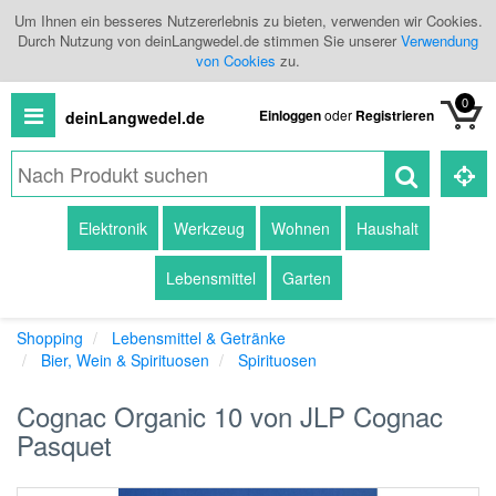
Um Ihnen ein besseres Nutzererlebnis zu bieten, verwenden wir Cookies.
Durch Nutzung von deinLangwedel.de stimmen Sie unserer
Verwendung
von Cookies
zu.
0
Einloggen
oder
Registrieren
deinLangwedel.de
Alle
Elektronik
Werkzeug
Wohnen
Haushalt
Produkte
Lebensmittel
Garten
Kategorien
Shopping
Lebensmittel & Getränke
Händlerübersicht
Bier, Wein & Spirituosen
Spirituosen
Branchenbuch
Cognac Organic 10 von JLP Cognac
Pasquet