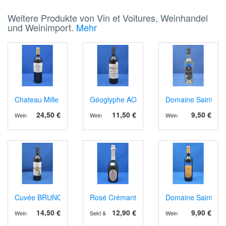
Weitere Produkte von Vin et Voitures, Weinhandel
und Weinimport.
Mehr
Chateau Mille Roses, Haut Médoc 2022, Bio
Géoglyphe AOP Madiran 2019
Domaine Sainte Ju
24,50 €
11,50 €
9,50 €
Wein
Wein
Wein
Cuvée BRUNO Tome IV rot, AOP Bergerac 2022
Rosé Crémant de Limoux Grande Cuvée
Domaine Sainte Ju
14,50 €
12,90 €
9,90 €
Wein
Sekt & Schaumwein
Wein