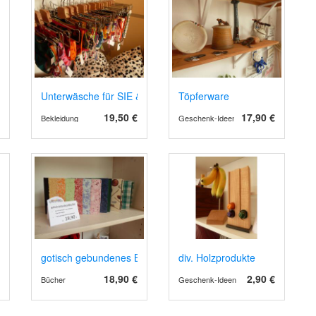
hänger (Schokoklunker)
Unterwäsche für SIE & IHN
Töpferware
19,50 €
17,90 €
Bekleidung
Geschenk-Ideen
gotisch gebundenes Buch
div. Holzprodukte
18,90 €
2,90 €
Bücher
Geschenk-Ideen