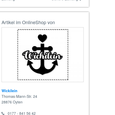
Artikel im OnlineShop von
Wickilein
Thomas-Mann-Str. 24
28876
Oyten
0177 - 841 56 42