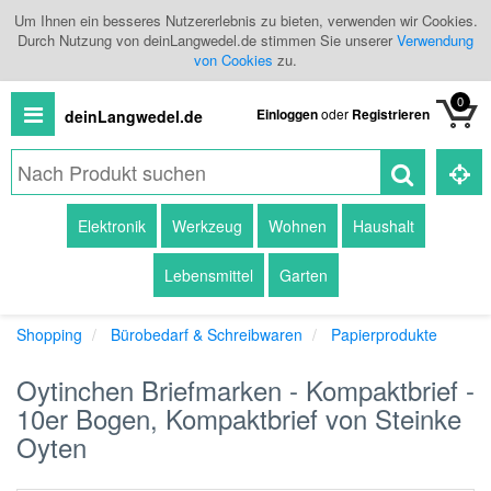
Um Ihnen ein besseres Nutzererlebnis zu bieten, verwenden wir Cookies.
Durch Nutzung von deinLangwedel.de stimmen Sie unserer
Verwendung
von Cookies
zu.
0
Einloggen
oder
Registrieren
deinLangwedel.de
Alle
Elektronik
Werkzeug
Wohnen
Haushalt
Produkte
Lebensmittel
Garten
Kategorien
Shopping
Bürobedarf & Schreibwaren
Papierprodukte
Händlerübersicht
Oytinchen Briefmarken - Kompaktbrief -
Branchenbuch
10er Bogen, Kompaktbrief von Steinke
Oyten